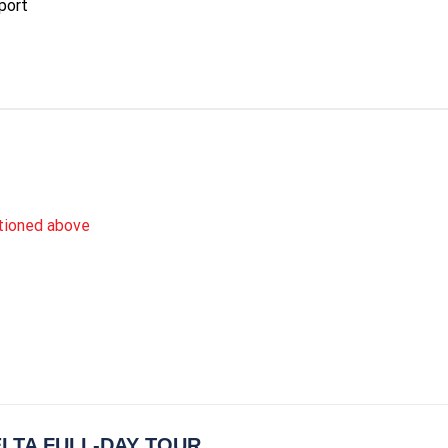
rport
tioned above
LTA FULL-DAY TOUR