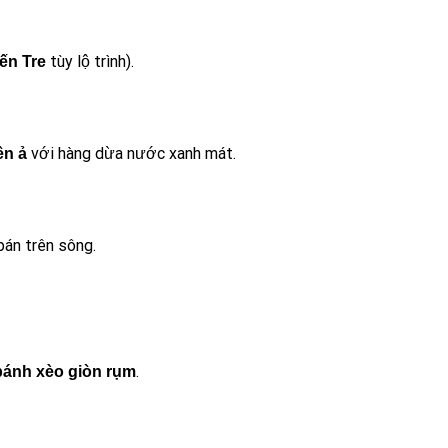
tùy lộ trình).
ến Tre
với hàng dừa nước xanh mát.
ên ả
bán trên sông.
.
 bánh xèo giòn rụm