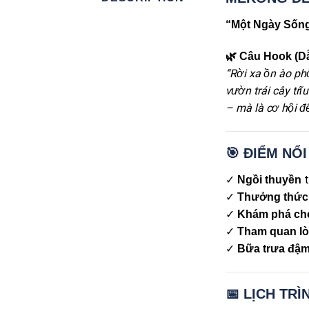
“Một Ngày Sốn
🌿 Câu Hook (D
“Rời xa ồn ào ph
vườn trái cây tr
– mà là cơ hội đ
🎯 ĐIỂM NỔ
✓
t
Ngồi thuyền
✓
Thưởng thức 
✓
Khám phá chợ
✓
Tham quan lò
✓
Bữa trưa đậm
📅 LỊCH TRÌ