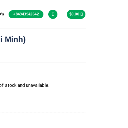
+84943942642
’s
$
0.00
i Minh)
of stock and unavailable.