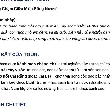
g Chậm Giữa Miền Sông Nước”
ẫn nhập):
ố thị, hành trình một ngày về miền Tây sông nước sẽ đưa bạn 
ĩu quả, con rạch nhỏ êm đềm, và nụ cười hiền hậu của người dân 
ể bạn ‘chạm’ vào nhịp sống mộc mạc của vùng đất được mệnh da
I BẬT CỦA TOUR:
ham quan
– trải nghiệm đặc trưng chỉ có
kênh rạch chằng chịt
tại nhà dân, nghe đờn ca tài tử – di sản văn hó
trái cây vườn
(hoặc Cái Bè) – chợ trên sông độc đáo bậc nhấ
 nổi Cái Răng
– học cách làm từ người địa phương
 làm kẹo dừa, bánh tráng
với cá lóc nướng trui, lẩu canh chua, bánh xèo.
 chất Nam Bộ
NH CHI TIẾT: