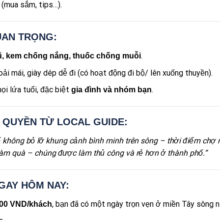
 (mua sắm, tips…).
UAN TRỌNG:
.
, kem chống nắng, thuốc chống muỗi
ải mái, giày dép dễ đi (có hoạt động đi bộ/ lên xuống thuyền).
ọi lứa tuổi, đặc biệt
.
gia đình và nhóm bạn
C QUYỀN TỪ LOCAL GUIDE:
không bỏ lỡ khung cảnh bình minh trên sông – thời điểm chợ 
àm quà – chúng được làm thủ công và rẻ hơn ở thành phố.”
NGAY HÔM NAY:
, bạn đã có một ngày trọn vẹn ở miền Tây sông 
000 VND/khách
_