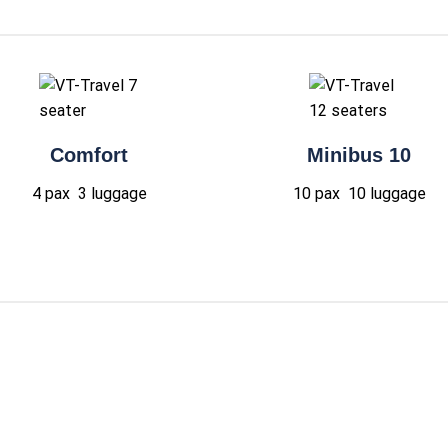
Comfort
Minibus 10
4 pax 3
luggage
10 pax 10
luggage