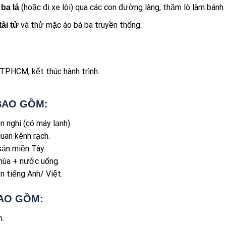
(hoặc đi xe lôi) qua các con đường làng, thăm lò làm bánh 
ba lá
và thử mặc áo bà ba truyền thống.
ài tử
TP.HCM, kết thúc hành trình.
BAO GỒM:
 nghi (có máy lạnh).
uan kênh rạch.
ản miền Tây.
mùa + nước uống.
 tiếng Anh/ Việt.
AO GỒM:
n.