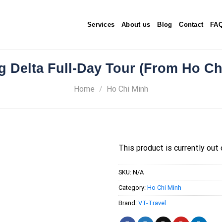
Services
About us
Blog
Contact
FAQ
 Delta Full-Day Tour (From Ho Ch
Home
/
Ho Chi Minh
This product is currently out 
SKU:
N/A
Category:
Ho Chi Minh
Add to
wishlist
Brand:
VT-Travel