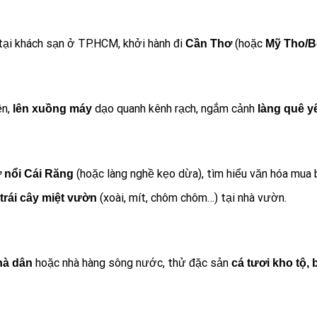
tại khách sạn ở TP.HCM, khởi hành đi
(hoặc
Cần Thơ
Mỹ Tho/B
ền,
dạo quanh kênh rạch, ngắm cảnh
lên xuồng máy
làng quê y
(hoặc làng nghề kẹo dừa), tìm hiểu văn hóa mua 
 nổi Cái Răng
(xoài, mít, chôm chôm…) tại nhà vườn.
trái cây miệt vườn
hoặc nhà hàng sông nước, thử đặc sản
hà dân
cá tươi kho tộ,