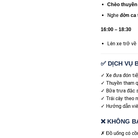
Chèo thuyền 
Nghe
đờn ca t
16:00 – 18:30
Lên xe trở về 
✅ DỊCH VỤ 
✓ Xe đưa đón tiện
✓ Thuyền tham q
✓ Bữa trưa đặc s
✓ Trái cây theo 
✓ Hướng dẫn viên
❌ KHÔNG B
✗ Đồ uống có cồ