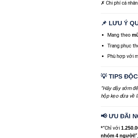
✗ Chi phí cá nhân
📌 LƯU Ý Q
Mang theo
mũ
Trang phục tho
Phù hợp với m
💡 TIPS ĐỘ
“Hãy dậy sớm để 
hộp kẹo dừa về l
📢 ƯU ĐÃI 
*”Chỉ với
1.250.
“
nhóm 4 người!